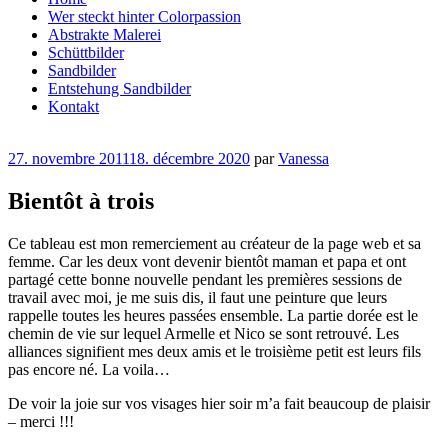
Wer steckt hinter Colorpassion
Abstrakte Malerei
Schüttbilder
Sandbilder
Entstehung Sandbilder
Kontakt
Publié
27. novembre 2011
18. décembre 2020
par
Vanessa
le
Bientôt à trois
Ce tableau est mon remerciement au créateur de la page web et sa
femme. Car les deux vont devenir bientôt maman et papa et ont
partagé cette bonne nouvelle pendant les premières sessions de
travail avec moi, je me suis dis, il faut une peinture que leurs
rappelle toutes les heures passées ensemble. La partie dorée est le
chemin de vie sur lequel Armelle et Nico se sont retrouvé. Les
alliances signifient mes deux amis et le troisième petit est leurs fils
pas encore né. La voila…
De voir la joie sur vos visages hier soir m’a fait beaucoup de plaisir
– merci !!!