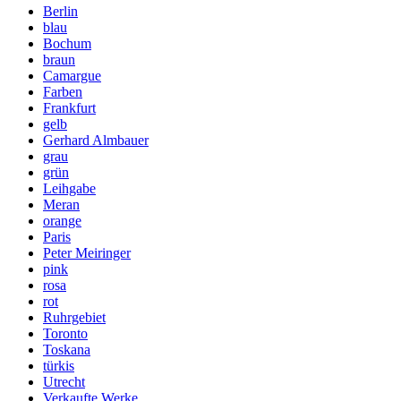
Berlin
blau
Bochum
braun
Camargue
Farben
Frankfurt
gelb
Gerhard Almbauer
grau
grün
Leihgabe
Meran
orange
Paris
Peter Meiringer
pink
rosa
rot
Ruhrgebiet
Toronto
Toskana
türkis
Utrecht
Verkaufte Werke