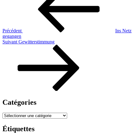
l’article
Précédent
Ins Netz
gegangen
Article
Suivant
Gewitterstimmung
suivant
Catégories
Catégories
Étiquettes